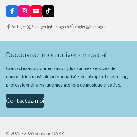
F
I
Y
T
a
n
o
i
c
s
u
k
Partager
Partager
Partager
Épingler
Partager
e
t
T
T
b
a
u
o
o
g
b
k
o
r
e
k
a
Découvrez mon univers musical
m
Contactez-moi pour en savoir plus sur mes services de
composition musicale personnalisée, de mixage et mastering
professionnel, ainsi que mes ateliers de musique créative.
Contactez-moi
© 2025 - 2026 Soufiane DAKKI